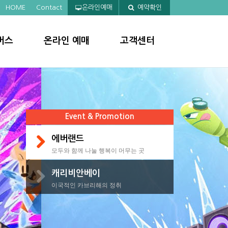
HOME
Contact
온라인예매
예약확인
버스
온라인 예매
고객센터
Event & Promotion
에버랜드
모두와 함께 나눌 행복이 머무는 곳
캐리비안베이
이국적인 카브리해의 정취